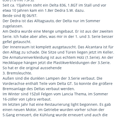
Seit ca. 15Jahren steht ein Delta 836, 1.8GT im Stall und vor
etwa 10 Jahren kam ein 1.8er Dedra S.W. dazu.
Beide sind BJ 06/97.
Der Dedra ist das Alltagsauto, der Delta nur im Sommer
zugelassen.
Am Dedra wurde eine Menge umgebaut. Er ist aus der zweiten
Serie. Ich habe aber alles, was mir in der 1. und 3. Serie besser
gefiel getauscht.
Der Innenraum ist komplett ausgetauscht. Das Alcantara ist für
den Alltag zu schade. Die Sitze und Türen liegen jetzt im Keller.
Die Armaturenverkleidung ist aus echtem Holz (1.Serie). An der
Heckklappe hängen jetzt die Plastikverkleidungen der 3.Serie.
So hat er die original aussehende
3. Bremsleuchte.
Außen sind die dunklen Lampen der 3.Serie verbaut. Die
Vorderachse enthält Teile vom Delta GT. So konnte die größere
Bremsanlage des Deltas verbaut werden.
Im Winter sind 15Zoll Felgen vom Lancia Thema, im Sommer
16-zöller von Lybra verbaut.
Im letzten Jahr hat eine Restaurierung light begonnen. Es gab
einen neuen Motor, im Getriebe wurden vorher schon der
5.Gang erneuert, die Kühlung wurde erneuert und auch die