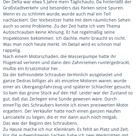
Der Delta war etwa 5 Jahre mein Täglichauto. Da hinterläßt der
Großstadtverkehr und besonders das Parken seine Spuren.
Wenn es zu schlimm wurde, wurde auch mal ein Teil
nachlackiert. Der Vorbesitzer hatte mit dem räumlichen Sehen
auch so seine Probleme. Zu der Zeit hatte ich vom Thema
Autoschrauben keine Ahnung. Er hat regelmäßig seine
Inspektionen bekommen. Ich dachte, mehr braucht es nicht.
Was man noch heute merkt. Im Detail wird es schnon mal
rappelig.
Nach einem Motorschaden, die Wasserpumpe hatte ihr
Flügelrad verloren und dann den Zahnriemen runtergedrückt,
mußte ein Ersatzmotor her.
Da der befreundete Schrauber terminlich ausgelastet und
ganze Dedras billiger als als einzelne Motoren waren, wurde
einer als Übergangsfahrzeug und späterer Schlachter gesucht.
So kam das grüne Stück auf den Hof. Leider war der Zustand so
gut, daß das Zerlegen eine Sünde gewesen wäre. Durch
einenTip des Schraubers konnte ich einen preiswerten Motor
ergattern. Der Verkäufer hatte noch einen ganzen Haufen
Lanciateile zu liegen, die er mir dann auch noch mitgab.
Das war der Beginn des Schraubens.
Zu Hause mache ich nur Kleinkram. Es fehlt an Platz und Zeit.
Für die aufwendigeren Sachen habe ich zwei Werkstätten mit