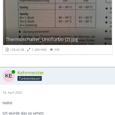
Thermoschalter_UnoTurbo (2).jpg
128,42 kB
1.280×960
399
Online
Kehrmeister
Turboeinbauer
18. April 2022
Hallo!
Ich würde das so sehen: