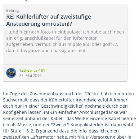
Beitrag
RE: Kühlerlüfter auf zweistufige
Ansteuerung umrüsten!?
...und hier noch fotos in einbaulage. ich habe auch noch
ein orig. anschlußkabel für den lüftermotor
aufgetrieben, vermutlich aus'm polo 86C oder golf1/2,
damit das ganze auch passig aussieht.
ein längerer probelauf von über 20min. im stand bei
über 25°C aussentemperatur ließ die zweite lüfterstufe
128replica-101
noch nicht einschalten. hab also genug reserve für die
23. Mai 2016
richtig heißen tage!
Im Zuge des Zusammenbaus nach der "Resto" hab ich mir den
Sachverhalt, dass der Kühlerlüfter irgendwie gefühlt immer
doch nur in einer Geschwindigkeit lief, nochmals durch den
Kopf gehen lassen. (M)Ein einfacher Anschlussgedanke war
seinerzeit anhand der Kabel - das Weiße einzelne Kabel nehme
ich als Masse, und der "Zweier"-Kompaktstecker ist dann wohl
für Stufe 1 & 2. Ergänzend dazu die Info, dass ich einen
zweistufigen Lüftermotor habe, mit "Plus"-Versorgung über je