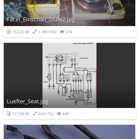
Facet_Einschalt_Stufe2.jpg
152,25 kB
1.280×960
274
Luefter_Seat.jpg
127,68 kB
624×752
448