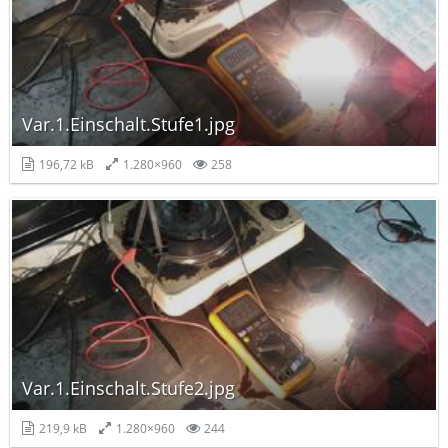
Var.1.Einschalt.Stufe1.jpg
196,72 kB
1.280×960
258
Var.1.Einschalt.Stufe2.jpg
219,9 kB
1.280×960
244