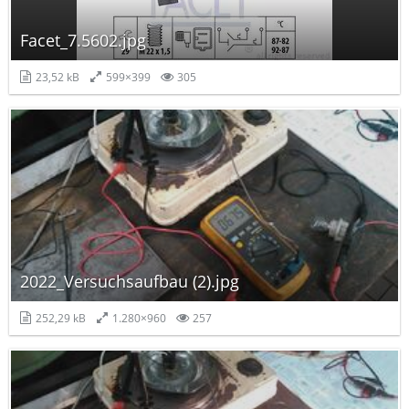
Facet_7.5602.jpg
23,52 kB
599×399
305
2022_Versuchsaufbau (2).jpg
252,29 kB
1.280×960
257