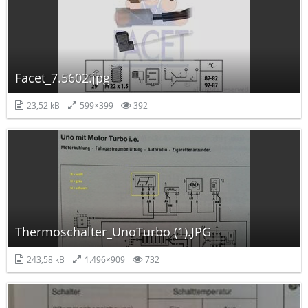
Facet_7.5602.jpg
23,52 kB
599×399
392
Thermoschalter_UnoTurbo (1).JPG
243,58 kB
1.496×909
732