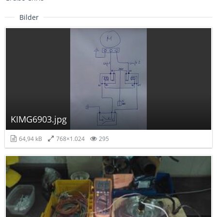
Bilder
KIMG6903.jpg
64,94 kB
768×1.024
295