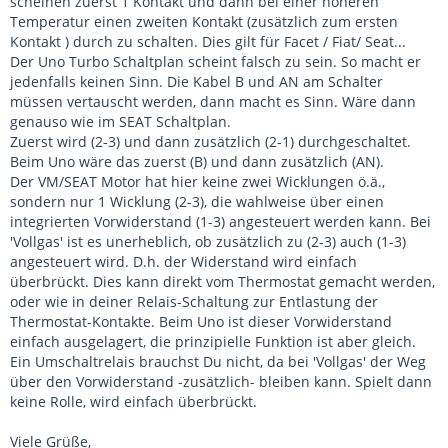
scheinen zuerst 1 Kontakt und dann bei einer höheren
Temperatur einen zweiten Kontakt (zusätzlich zum ersten
Kontakt ) durch zu schalten. Dies gilt für Facet / Fiat/ Seat...
Der Uno Turbo Schaltplan scheint falsch zu sein. So macht er
jedenfalls keinen Sinn. Die Kabel B und AN am Schalter
müssen vertauscht werden, dann macht es Sinn. Wäre dann
genauso wie im SEAT Schaltplan.
Zuerst wird (2-3) und dann zusätzlich (2-1) durchgeschaltet.
Beim Uno wäre das zuerst (B) und dann zusätzlich (AN).
Der VM/SEAT Motor hat hier keine zwei Wicklungen ö.ä.,
sondern nur 1 Wicklung (2-3), die wahlweise über einen
integrierten Vorwiderstand (1-3) angesteuert werden kann. Bei
'Vollgas' ist es unerheblich, ob zusätzlich zu (2-3) auch (1-3)
angesteuert wird. D.h. der Widerstand wird einfach
überbrückt. Dies kann direkt vom Thermostat gemacht werden,
oder wie in deiner Relais-Schaltung zur Entlastung der
Thermostat-Kontakte. Beim Uno ist dieser Vorwiderstand
einfach ausgelagert, die prinzipielle Funktion ist aber gleich.
Ein Umschaltrelais brauchst Du nicht, da bei 'Vollgas' der Weg
über den Vorwiderstand -zusätzlich- bleiben kann. Spielt dann
keine Rolle, wird einfach überbrückt.
Viele Grüße,