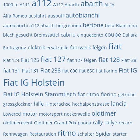
a112
abarth
1000 tc
A111
A112 Abarth
ALFA
autobianchi
Alfa Romeo
ausfahrt
auspuff
bertone
autobianchi a112 abarth
bergrennen
beta
Bianchina
coupe
cabrio
blech gesucht
Bremssattel
cinquecento
Dallara
fiat
elektrik
fahrwerk
felgen
Eintragung
ersatzteile
fiat 127
fiat 128
Fiat 125
Fiat 124
fiat 127 felgen
Fiat128
Fiat IG
Fiat 238
fiat 131
Fiat131
fiat 600
fiat 850
fiat fiorino
Fiat IG Holstein
Fiat IG Holstein Stammtisch
fiat ritmo
fiorino
getriebe
lancia
hilfe
grossglockner
Hinterachse
hochalpenstrasse
oldtimer
motor
Lowered
motorsport
nockenwelle
rally
rallye
oldtimerevent
Oldtimer Grand Prix
panda
recaro
ritmo
Spider
Rennwagen
Restauration
schalter
starter