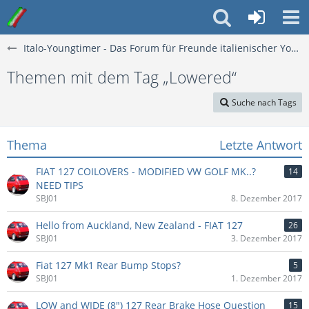
Italo-Youngtimer - Das Forum für Freunde italienischer Young- & Oldtimer
Themen mit dem Tag „Lowered“
Suche nach Tags
Thema
Letzte Antwort
FIAT 127 COILOVERS - MODIFIED VW GOLF MK..?
14
NEED TIPS
SBJ01
8. Dezember 2017
Hello from Auckland, New Zealand - FIAT 127
26
SBJ01
3. Dezember 2017
Fiat 127 Mk1 Rear Bump Stops?
5
SBJ01
1. Dezember 2017
LOW and WIDE (8") 127 Rear Brake Hose Question
15