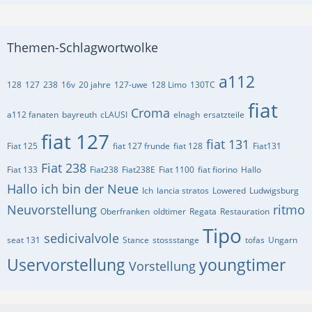
Themen-Schlagwortwolke
a112
128
127
238
16v
20 jahre
127-uwe
128 Limo
130TC
fiat
Croma
a112 fanaten
bayreuth
cLAUSI
elnagh
ersatzteile
fiat 127
fiat 131
Fiat 125
fiat 127 frunde
fiat 128
Fiat131
Fiat 238
Fiat 133
Fiat238
Fiat238E
Fiat 1100
fiat fiorino
Hallo
Hallo ich bin der Neue
Ich
lancia stratos
Lowered
Ludwigsburg
Neuvorstellung
ritmo
Oberfranken
oldtimer
Regata
Restauration
Tipo
sedicivalvole
seat 131
Stance
stossstange
tofas
Ungarn
Uservorstellung
youngtimer
Vorstellung