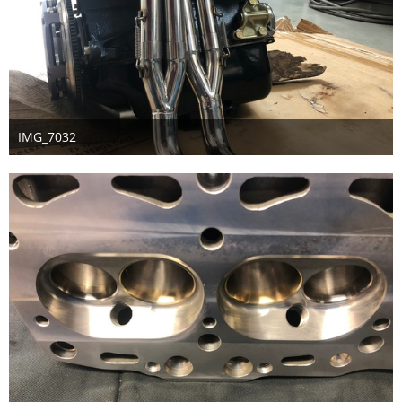
IMG_7032
8. Februar 2026
1