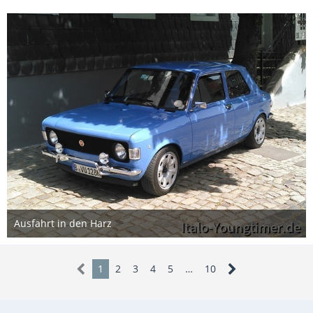
1
Ausfahrt in den Harz
23. April 2023
6
1
2
3
4
5
…
10