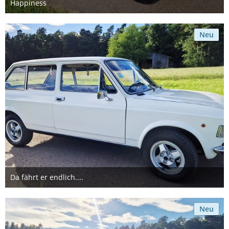
Happiness
Montag, 23:43
1
Neu
Da fährt er endlich....
Montag, 23:43
Neu