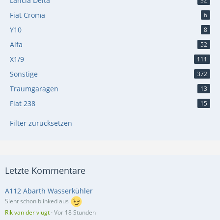
Lancia Delta
32
Fiat Croma
6
Y10
8
Alfa
52
X1/9
111
Sonstige
372
Traumgaragen
13
Fiat 238
15
Filter zurücksetzen
Letzte Kommentare
A112 Abarth Wasserkühler
Sieht schon blinked aus
Rik van der vlugt
Vor 18 Stunden