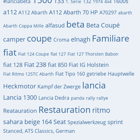
133
1600s
#lanciabeta
132
1. Serie
1974
4x4
a112
A112 Abarth 70 HP
A112 Abarth
A70297
abarth
beta
Beta Coupé
alfasud
Abarth Coppa Mille
coupe
Familiare
camper
elnagh
Croma
fiat
Fiat 124 Coupe
fiat 127
Fiat 127 Thorsten Babon
Fiat 238
fiat 128
fiat 850
Fiat IG Holstein
Fiat Tipo 160
getriebe
Hauptwelle
Fiat Ritmo 125TC Abarth
lancia
Heckmotor
Kampf der Zwerge
Lancia 1300
Lancia Dedra
panda
rally
rallye
Restauration
ritmo
Reatauration
sahara beige 164
Seat
sprint
Spezialwerkzeug
Stanced, ATS Classics, German