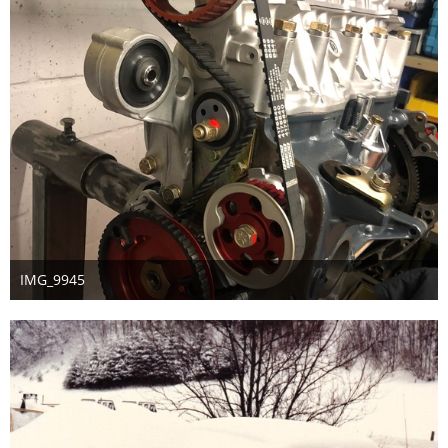
IMG_9945
8. Februar 2026
3