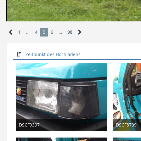
1
…
4
5
6
…
98
Zeitpunkt des Hochladens
DSCF9397
DSCF8709
26. Januar 2026