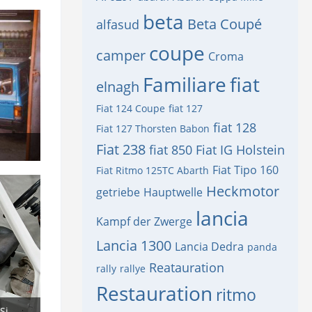
beta
Beta Coupé
alfasud
coupe
camper
Croma
Familiare
fiat
elnagh
Fiat 124 Coupe
fiat 127
fiat 128
Fiat 127 Thorsten Babon
Fiat 238
fiat 850
Fiat IG Holstein
Fiat Tipo 160
Fiat Ritmo 125TC Abarth
Heckmotor
getriebe
Hauptwelle
lancia
Kampf der Zwerge
Lancia 1300
Lancia Dedra
panda
Reatauration
rally
rallye
Restauration
ritmo
A112 Recaro Umba Konsolen für Sitze vom Delta Integrale