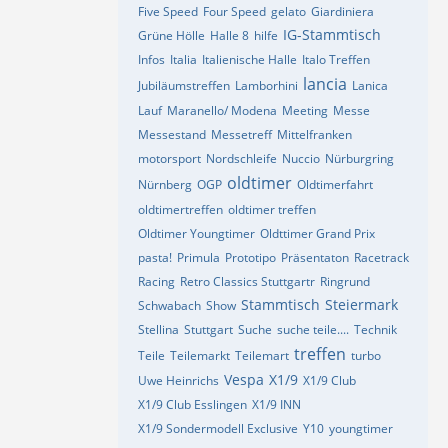
Five Speed
Four Speed
gelato
Giardiniera
IG-Stammtisch
Grüne Hölle
Halle 8
hilfe
Infos
Italia
Italienische Halle
Italo Treffen
lancia
Jubiläumstreffen
Lamborhini
Lanica
Lauf
Maranello/ Modena
Meeting
Messe
Messestand
Messetreff
Mittelfranken
motorsport
Nordschleife
Nuccio
Nürburgring
oldtimer
Nürnberg
OGP
Oldtimerfahrt
oldtimertreffen
oldtimer treffen
Oldtimer Youngtimer
Oldttimer Grand Prix
pasta!
Primula
Prototipo
Präsentaton
Racetrack
Racing
Retro Classics Stuttgartr
Ringrund
Stammtisch
Steiermark
Schwabach
Show
Stellina
Stuttgart
Suche
suche teile....
Technik
treffen
Teile
Teilemarkt
Teilemart
turbo
Vespa
X1/9
Uwe Heinrichs
X1/9 Club
X1/9 Club Esslingen
X1/9 INN
X1/9 Sondermodell Exclusive
Y10
youngtimer