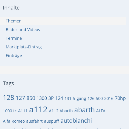
Inhalte
Themen
Bilder und Videos
Termine
Marktplatz-Eintrag
Einträge
Tags
128
127
850
1300
3P
124
70hp
131
5-gang
126
500
2016
a112
abarth
1000 tc
A111
A112 Abarth
ALFA
autobianchi
Alfa Romeo
ausfahrt
auspuff