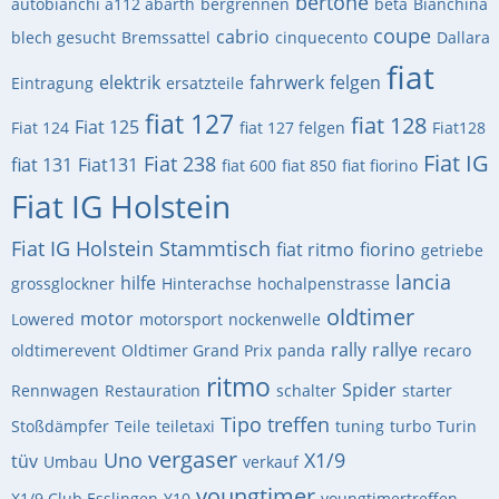
bertone
autobianchi a112 abarth
bergrennen
beta
Bianchina
coupe
cabrio
blech gesucht
Bremssattel
cinquecento
Dallara
fiat
elektrik
fahrwerk
felgen
Eintragung
ersatzteile
fiat 127
fiat 128
Fiat 125
Fiat 124
fiat 127 felgen
Fiat128
Fiat IG
Fiat 238
fiat 131
Fiat131
fiat 600
fiat 850
fiat fiorino
Fiat IG Holstein
Fiat IG Holstein Stammtisch
fiat ritmo
fiorino
getriebe
lancia
hilfe
grossglockner
Hinterachse
hochalpenstrasse
oldtimer
motor
Lowered
motorsport
nockenwelle
rally
rallye
oldtimerevent
Oldtimer Grand Prix
panda
recaro
ritmo
Spider
Rennwagen
Restauration
schalter
starter
Tipo
treffen
Stoßdämpfer
Teile
teiletaxi
tuning
turbo
Turin
vergaser
Uno
X1/9
tüv
Umbau
verkauf
youngtimer
X1/9 Club Esslingen
Y10
youngtimertreffen