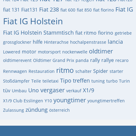
Fiat IG
Fiat 238
fiat 131
Fiat131
fiat 600
fiat 850
fiat fiorino
Fiat IG Holstein
Fiat IG Holstein Stammtisch
fiat ritmo
fiorino
getriebe
lancia
hilfe
grossglockner
Hinterachse
hochalpenstrasse
oldtimer
motor
Lowered
motorsport
nockenwelle
rally
rallye
oldtimerevent
Oldtimer Grand Prix
panda
recaro
ritmo
Spider
Rennwagen
Restauration
schalter
starter
Tipo
treffen
Stoßdämpfer
Teile
teiletaxi
tuning
turbo
Turin
vergaser
Uno
X1/9
tüv
Umbau
verkauf
youngtimer
X1/9 Club Esslingen
Y10
youngtimertreffen
zündung
Zulassung
österreich