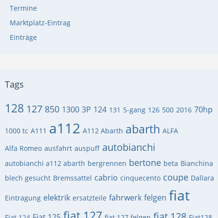
Termine
Marktplatz-Eintrag
Einträge
Tags
128
127
850
1300
3P
124
70hp
131
5-gang
126
500
2016
a112
abarth
1000 tc
A111
A112 Abarth
ALFA
autobianchi
Alfa Romeo
ausfahrt
auspuff
bertone
autobianchi a112 abarth
bergrennen
beta
Bianchina
coupe
cabrio
blech gesucht
Bremssattel
cinquecento
Dallara
fiat
elektrik
fahrwerk
felgen
Eintragung
ersatzteile
fiat 127
fiat 128
Fiat 125
Fiat 124
fiat 127 felgen
Fiat128