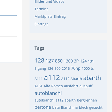
Bilder und Videos
Termine
Marktplatz-Eintrag
Einträge
Tags
128
127
850
1300
3P
124
131
70hp
5-gang
126
500
2016
1000 tc
a112
abarth
A111
A112 Abarth
ALFA
Alfa Romeo
ausfahrt
auspuff
autobianchi
autobianchi a112 abarth
bergrennen
bertone
beta
Bianchina
blech gesucht