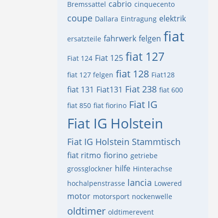
cabrio
Bremssattel
cinquecento
coupe
elektrik
Dallara
Eintragung
fiat
fahrwerk
felgen
ersatzteile
fiat 127
Fiat 125
Fiat 124
fiat 128
fiat 127 felgen
Fiat128
Fiat 238
fiat 131
Fiat131
fiat 600
Fiat IG
fiat 850
fiat fiorino
Fiat IG Holstein
Fiat IG Holstein Stammtisch
fiat ritmo
fiorino
getriebe
hilfe
grossglockner
Hinterachse
lancia
hochalpenstrasse
Lowered
motor
motorsport
nockenwelle
oldtimer
oldtimerevent