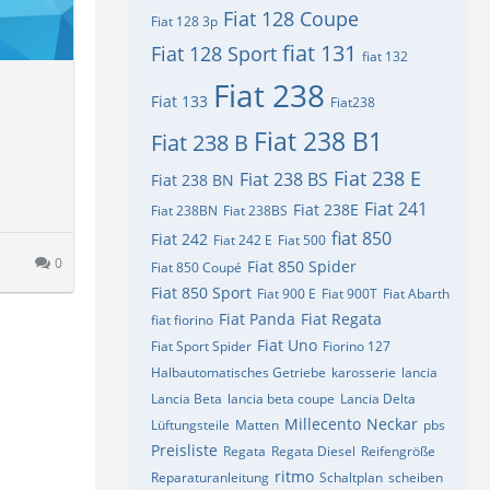
Fiat 128 Coupe
Fiat 128 3p
fiat 131
Fiat 128 Sport
fiat 132
Fiat 238
Fiat 133
Fiat238
Fiat 238 B1
Fiat 238 B
Fiat 238 E
Fiat 238 BS
Fiat 238 BN
Fiat 241
Fiat 238E
Fiat 238BN
Fiat 238BS
fiat 850
Fiat 242
Fiat 242 E
Fiat 500
0
Fiat 850 Spider
Fiat 850 Coupé
Fiat 850 Sport
Fiat 900 E
Fiat 900T
Fiat Abarth
Fiat Panda
Fiat Regata
fiat fiorino
Fiat Uno
Fiat Sport Spider
Fiorino 127
Halbautomatisches Getriebe
karosserie
lancia
Lancia Beta
lancia beta coupe
Lancia Delta
Millecento
Neckar
Lüftungsteile
Matten
pbs
Preisliste
Regata
Regata Diesel
Reifengröße
ritmo
Reparaturanleitung
Schaltplan
scheiben