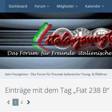
Dashboard
Forum
Mitglieder
Kalender
Italo-Youngtimer - Das Forum für Freunde italienischer Young- & Oldtimer
Einträge mit dem Tag „Fiat 238 B“
1
2