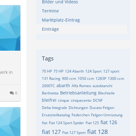
Bilder und Videos
Termine
Marktplatz-Eintrag
Einträge
Tags
70 HP
75 HP
124 Abarth
124 Sport
127 sport
werk in
131 Racing
900 ccm
1050 ccm
1283P
1300 ccm
abarth
2000TC
Alfa Romeo
autobianchi
Betriebsanleitung
0
Berlinetta
Blechteile
bleifrei
cinque
cinquecento
DCNF
Delta Integrale
Dichtungen
Ducato-Felgen
Ersatzteilkatalog
Federchen
Felgen-Umrüstung
fiat 126
fiat
Fiat 124 Sport Spider
Fiat 125
fiat 128
fiat 127
Fiat 127 Sport