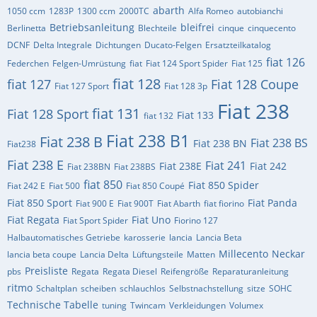
abarth
1050 ccm
1283P
1300 ccm
2000TC
Alfa Romeo
autobianchi
Betriebsanleitung
bleifrei
Berlinetta
Blechteile
cinque
cinquecento
DCNF
Delta Integrale
Dichtungen
Ducato-Felgen
Ersatzteilkatalog
fiat 126
Federchen
Felgen-Umrüstung
fiat
Fiat 124 Sport Spider
Fiat 125
fiat 128
fiat 127
Fiat 128 Coupe
Fiat 127 Sport
Fiat 128 3p
Fiat 238
fiat 131
Fiat 128 Sport
Fiat 133
fiat 132
Fiat 238 B1
Fiat 238 B
Fiat 238 BS
Fiat 238 BN
Fiat238
Fiat 238 E
Fiat 241
Fiat 238E
Fiat 242
Fiat 238BN
Fiat 238BS
fiat 850
Fiat 850 Spider
Fiat 242 E
Fiat 500
Fiat 850 Coupé
Fiat 850 Sport
Fiat Panda
Fiat 900 E
Fiat 900T
Fiat Abarth
fiat fiorino
Fiat Regata
Fiat Uno
Fiat Sport Spider
Fiorino 127
Halbautomatisches Getriebe
karosserie
lancia
Lancia Beta
Millecento
Neckar
lancia beta coupe
Lancia Delta
Lüftungsteile
Matten
Preisliste
pbs
Regata
Regata Diesel
Reifengröße
Reparaturanleitung
ritmo
Schaltplan
scheiben
schlauchlos
Selbstnachstellung
sitze
SOHC
Technische Tabelle
tuning
Twincam
Verkleidungen
Volumex