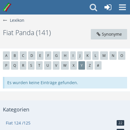
Lexikon
Fiat Panda (141)
Synonyme
A
B
C
D
E
F
G
H
I
J
K
L
M
N
O
P
Q
R
S
T
U
V
W
X
Y
Z
#
Es wurden keine Einträge gefunden.
Kategorien
Fiat 124 /125
22