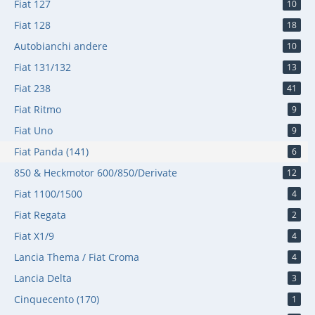
Fiat 127
10
Fiat 128
18
Autobianchi andere
10
Fiat 131/132
13
Fiat 238
41
Fiat Ritmo
9
Fiat Uno
9
Fiat Panda (141)
6
850 & Heckmotor 600/850/Derivate
12
Fiat 1100/1500
4
Fiat Regata
2
Fiat X1/9
4
Lancia Thema / Fiat Croma
4
Lancia Delta
3
Cinquecento (170)
1