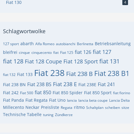
Fiat 130
4
Schlagwortwolke
abarth
Betriebsanleitung
127 sport
Alfa Romeo
autobianchi
Berlinetta
fiat 127
fiat 126
bleifrei
cinque
cinquecento
fiat
Fiat 125
fiat 128
fiat 131
Fiat 128 Coupe
Fiat 128 Sport
Fiat 238
Fiat 238 B1
Fiat 238 B
Fiat 133
fiat 132
Fiat 238 E
Fiat 238 BS
Fiat 241
Fiat 238 BN
Fiat 238E
fiat 850
Fiat 242
Fiat 850 Spider
Fiat 850 Sport
Fiat 500
fiat fiorino
Fiat Panda
Fiat Regata
Fiat Uno
lancia
lancia beta coupe
Lancia Delta
Millecento
Neckar
Preisliste
ritmo
Regata
Schaltplan
scheiben
sitze
Technische Tabelle
tuning
Zündkerze