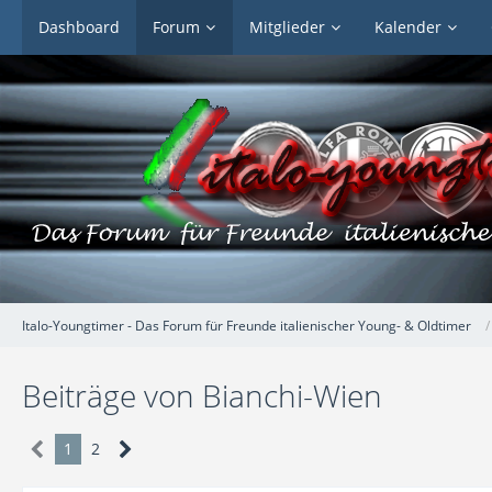
Dashboard
Forum
Mitglieder
Kalender
Italo-Youngtimer - Das Forum für Freunde italienischer Young- & Oldtimer
Beiträge von Bianchi-Wien
1
2