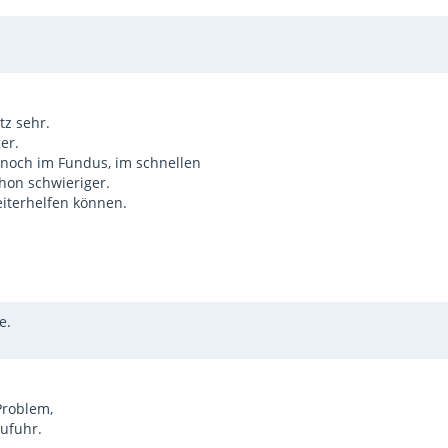
tz sehr.
er.
 noch im Fundus, im schnellen
chon schwieriger.
weiterhelfen können.
e.
 Problem,
Zufuhr.