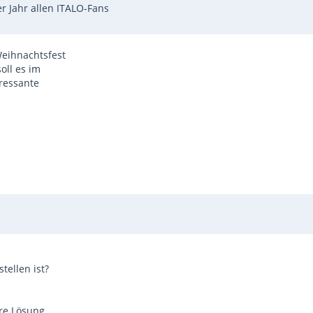
r Jahr allen ITALO-Fans
 Weihnachtsfest
oll es im
ressante
tellen ist?
re Lösung.