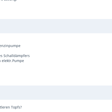
 Benzinpumpe
s Schalldämpfers
h elektr.Pumpe
tleren Topfs?